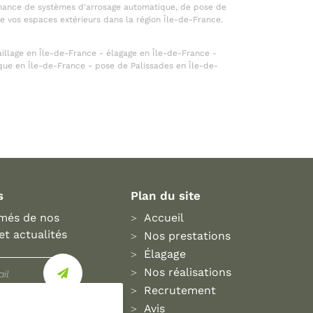
ntenance de systèmes d'arrosage automatique, de pose de
e vos espaces extérieurs dans la région Île-de-France.
illage en Île-de-France - élagage en Île-de-France -
que en Île-de-France - pose de Palissades en Île-de-
s
Plan du site
rmés de nos
Accueil
et actualités
Nos prestations
Élagage
Nos réalisations
Recrutement
Avis