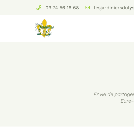
09 74 56 16 68
Domaine des Brulins
78610 Auffargis
09 74 56 16 68
Envie de partager
Eure-
Adresse email de réception
