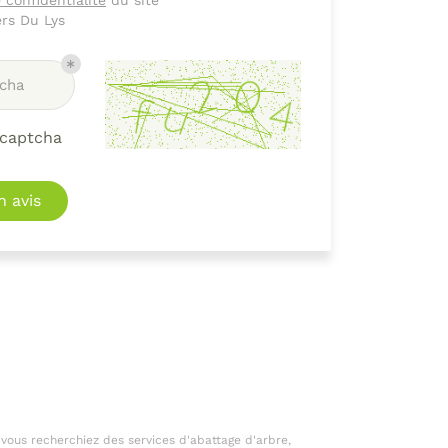
 confidentialité
du site
ers Du Lys
cha
 captcha
 avis
 vous recherchiez des services d'abattage d'arbre,