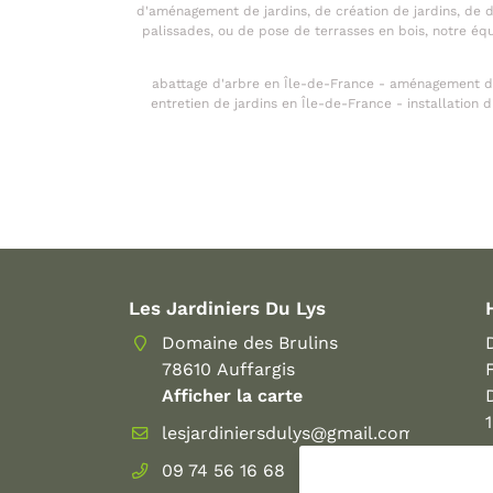
d'aménagement de jardins, de création de jardins, de d
palissades, ou de pose de terrasses en bois, notre éq
abattage d'arbre en Île-de-France - aménagement de 
entretien de jardins en Île-de-France - installatio
Les Jardiniers Du Lys
Domaine des Brulins
78610 Auffargis
Afficher la carte
09 74 56 16 68