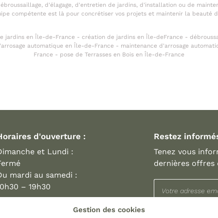
ébroussaillage, d'élagage, d'entretien de jardins, d'installation ou de mai
uipe compétente est là pour concrétiser vos projets et maintenir la beauté d
jardins en Île-de-France - création de jardins en Île-deFrance - débroussa
n d'arrosage automatique en Île-de-France - maintenance d'arrosage automati
France - pose de Terrasses en Bois en Île-de-France
Horaires d'ouverture :
Restez informé
Dimanche et Lundi :
Tenez vous info
Fermé
dernières offres 
Du mardi au samedi :
10h30 – 19h30
Rejoignez-nous
Gestion des cookies