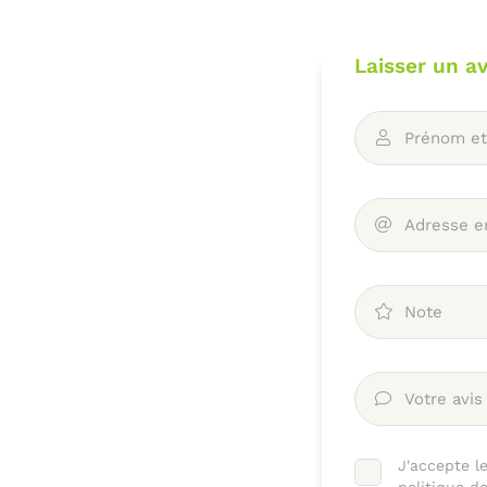
Laisser un av
Prénom e
désinscrire

Adresse e

Note

Votre avis

J'accepte l