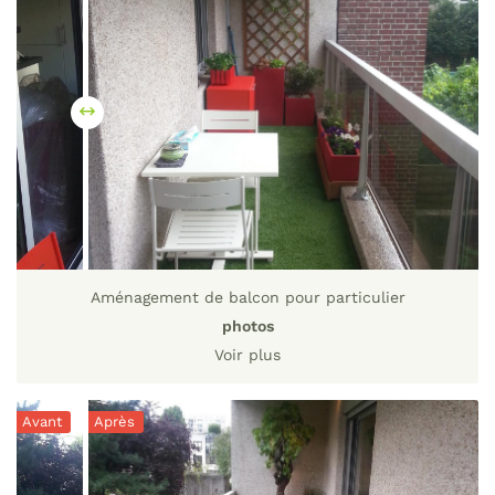
commerciales à l'adresse email indiqué ci-dessus. Vous pouvez vous
désinscrire à tout moment en utilisant
le formulaire de désinscription
.
Inscription
Aménagement de balcon pour particulier
photos
Voir plus
Avant
Après