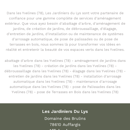
Dans les Yvelines (78), Les Jardiniers du Lys sont votre partenaire de
confiance pour une gamme complète de services d'aménagement
extérieur. Que vous ayez besoin d'abattage d'arbre, d'aménagement de
jardins, de création de jardins, de débroussaillage, d'élagage,
d'entretien de jardins, d'installation ou de maintenance de systèmes
d'arrosage automatique, de pose de palissades ou de pose de
terrasses en bois, nous sommes là pour transformer vos idées en
réalité et entretenir la beauté de vos espaces verts dans les Yvelines.
abattage d'arbre dans les Yvelines (78) - aménagement de jardins dans
les Yvelines (78) - création de jardins dans les Yvelines (78) -
débroussaillage dans les Yvelines (78) - élagage dans les Yvelines (78) -
entretien de jardins dans les Yvelines (78) - installation d'arrosage
automatique dans les Yvelines (78) - maintenance d'arrosage
automatique dans les Yvelines (78) - pose de Palissades dans les
Yvelines (78) - pose de Terrasses en Bois dans les Yvelines (78)
Les Jardiniers Du Lys
Domaine des Brulins
78610 Auffargis