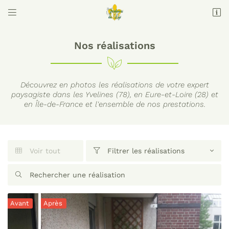


Domaine des Brulins
78610 Auffargis
09 74 56 16 68
Nos réalisations
Découvrez en photos les réalisations de votre expert
paysagiste dans les Yvelines (78), en Eure-et-Loire (28) et
en Île-de-France et l'ensemble de nos prestations.
Voir tout
Filtrer les réalisations


Adresse email de réception


Code Captcha

Avant
Après
Rafraîchir le captcha

En cochant cette case, vous consentez à recevoir nos propositions