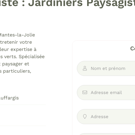
ste : Jardiniers Paysagi
Mantes-la-Jolie
désinscrire
tretenir votre
C
eur expertise à
 verts. Spécialisée
t paysager et
Nom et prénom

s particuliers,
Adresse email

uffargis
Adresse
