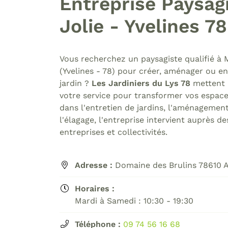
Entreprise Paysagi
Code Captcha

Jolie - Yvelines 78
Rafraîchir le captcha

En cochant cette case, vous consentez à recevoir nos propositions
Vous recherchez un paysagiste qualifié à 
commerciales à l'adresse email indiqué ci-dessus. Vous pouvez vous 
(Yvelines - 78) pour créer, aménager ou en
à tout moment en utilisant
le formulaire de désinscription
.
jardin ?
Les Jardiniers du Lys 78
mettent l
votre service pour transformer vos espaces
Inscription
dans l'entretien de jardins, l'aménagemen
l'élagage, l'entreprise intervient auprès de
entreprises et collectivités.
Adresse :
Domaine des Brulins 78610 A

Horaires :

Mardi à Samedi : 10:30 - 19:30
Téléphone :
09 74 56 16 68
