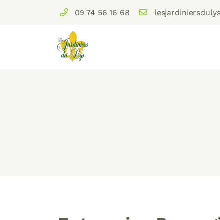
09 74 56 16 68
Domaine des Brulins
78610 Auffargis
09 74 56 16 68
Adresse email de réception
