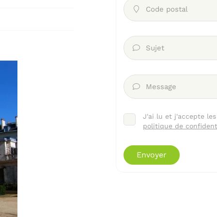
Code postal

Sujet

Message

J'ai lu et j'accepte le
politique de confident
Envoyer