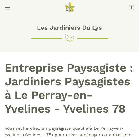


Domaine des Brulins
78610 Auffargis
09 74 56 16 68
Les Jardiniers Du Lys
Entreprise Paysagiste :
Jardiniers Paysagistes
à Le Perray-en-
Adresse email de réception

Yvelines - Yvelines 78
Code Captcha

Rafraîchir le captcha

Vous recherchez un paysagiste qualifié à Le Perray-en-
Yvelines (Yvelines - 78) pour créer, aménager ou entretenir
En cochant cette case, vous consentez à recevoir nos propositions