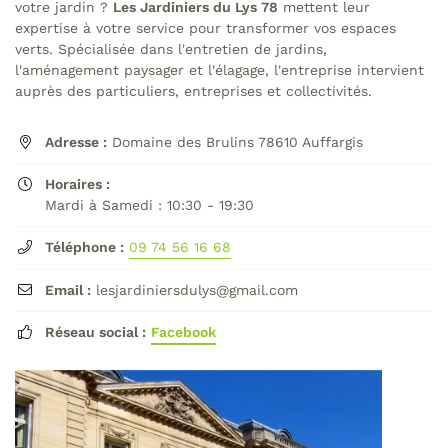
votre jardin ?
Les Jardiniers du Lys 78
mettent leur
commerciales à l'adresse email indiqué ci-dessus. Vous pouvez vous
désinscrire à tout moment en utilisant
le formulaire de désinscription
.
expertise à votre service pour transformer vos espaces
verts. Spécialisée dans l'entretien de jardins,
Inscription
l'aménagement paysager et l'élagage, l'entreprise intervient
auprès des particuliers, entreprises et collectivités.
Adresse :
Domaine des Brulins 78610 Auffargis

Horaires :

Mardi à Samedi : 10:30 - 19:30
Téléphone :
09 74 56 16 68

Email :
lesjardiniersdulys@gmail.com

Réseau social :
Facebook
