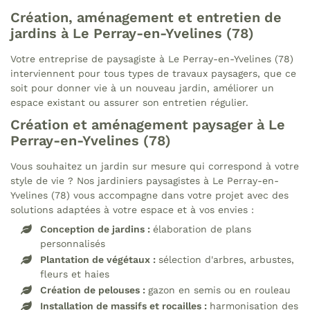
Création, aménagement et entretien de
jardins à Le Perray-en-Yvelines (78)
Votre entreprise de paysagiste à Le Perray-en-Yvelines (78)
interviennent pour tous types de travaux paysagers, que ce
soit pour donner vie à un nouveau jardin, améliorer un
espace existant ou assurer son entretien régulier.
Création et aménagement paysager à Le
Perray-en-Yvelines (78)
Vous souhaitez un jardin sur mesure qui correspond à votre
Une questio
style de vie ? Nos jardiniers paysagistes à Le Perray-en-
Yvelines (78) vous accompagne dans votre projet avec des
solutions adaptées à votre espace et à vos envies :
Conception de jardins :
élaboration de plans
09 74 56 16 
Accueil
personnalisés
Plantation de végétaux :
sélection d'arbres, arbustes,
s prestations
fleurs et haies
Création de pelouses :
gazon en semis ou en rouleau
Élagage
Installation de massifs et rocailles :
harmonisation des