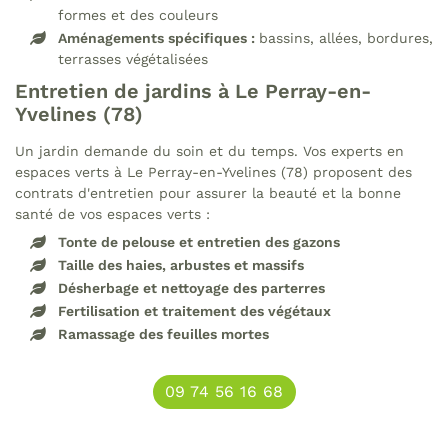
s réalisations
formes et des couleurs
Aménagements spécifiques :
bassins, allées, bordures,
Restez infor
Recrutement
terrasses végétalisées
Entretien de jardins à Le Perray-en-
Inscription News
Avis
Yvelines (78)
Contact
Un jardin demande du soin et du temps. Vos experts en
espaces verts à Le Perray-en-Yvelines (78) proposent des
Rejoignez-nou
contrats d'entretien pour assurer la beauté et la bonne
santé de vos espaces verts :
Tonte de pelouse et entretien des gazons
Taille des haies, arbustes et massifs
Désherbage et nettoyage des parterres
Fertilisation et traitement des végétaux
Ramassage des feuilles mortes
09 74 56 16 68