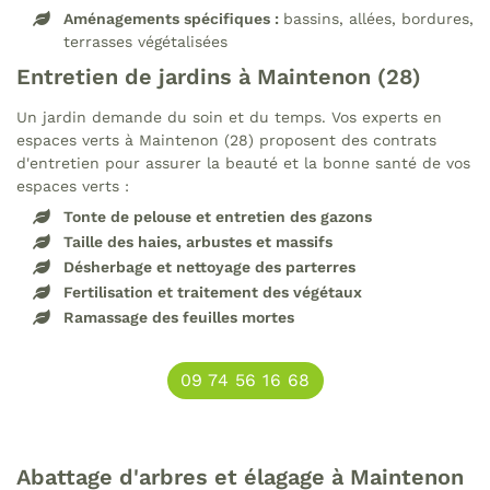
Restez infor
Aménagements spécifiques :
bassins, allées, bordures,
Recrutement
terrasses végétalisées
Inscription News
Avis
Entretien de jardins à Maintenon (28)
Contact
Un jardin demande du soin et du temps. Vos experts en
espaces verts à Maintenon (28) proposent des contrats
Rejoignez-nou
d'entretien pour assurer la beauté et la bonne santé de vos
espaces verts :
Tonte de pelouse et entretien des gazons
Taille des haies, arbustes et massifs
Désherbage et nettoyage des parterres
Fertilisation et traitement des végétaux
Ramassage des feuilles mortes
09 74 56 16 68
Abattage d'arbres et élagage à Maintenon