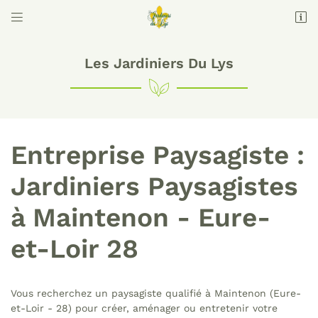


Domaine des Brulins
78610 Auffargis
09 74 56 16 68
Les Jardiniers Du Lys
Entreprise Paysagiste :
Jardiniers Paysagistes
à Maintenon - Eure-
Adresse email de réception

et-Loir 28
Code Captcha

Rafraîchir le captcha

Vous recherchez un paysagiste qualifié à Maintenon (Eure-
et-Loir - 28) pour créer, aménager ou entretenir votre
En cochant cette case, vous consentez à recevoir nos propositions