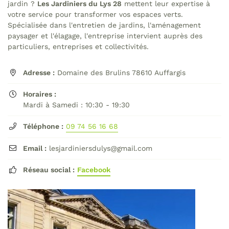
jardin ?
Les Jardiniers du Lys 28
mettent leur expertise à
commerciales à l'adresse email indiqué ci-dessus. Vous pouvez vous
désinscrire à tout moment en utilisant
le formulaire de désinscription
.
votre service pour transformer vos espaces verts.
Spécialisée dans l'entretien de jardins, l'aménagement
Inscription
paysager et l'élagage, l'entreprise intervient auprès des
particuliers, entreprises et collectivités.
Adresse :
Domaine des Brulins 78610 Auffargis

Horaires :

Mardi à Samedi : 10:30 - 19:30
Téléphone :
09 74 56 16 68

Email :
lesjardiniersdulys@gmail.com

Réseau social :
Facebook
