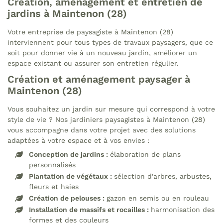
Création, aménagement et entretien de
jardins à Maintenon (28)
Votre entreprise de paysagiste à Maintenon (28)
interviennent pour tous types de travaux paysagers, que ce
soit pour donner vie à un nouveau jardin, améliorer un
espace existant ou assurer son entretien régulier.
Création et aménagement paysager à
Maintenon (28)
Vous souhaitez un jardin sur mesure qui correspond à votre
Une questio
style de vie ? Nos jardiniers paysagistes à Maintenon (28)
vous accompagne dans votre projet avec des solutions
adaptées à votre espace et à vos envies :
09 74 56 16 
Accueil
Conception de jardins :
élaboration de plans
personnalisés
s prestations
Plantation de végétaux :
sélection d'arbres, arbustes,
fleurs et haies
Élagage
Création de pelouses :
gazon en semis ou en rouleau
Installation de massifs et rocailles :
harmonisation des
s réalisations
formes et des couleurs