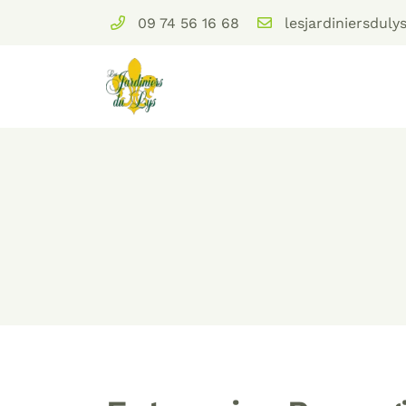
09 74 56 16 68
Domaine des Brulins
78610 Auffargis
09 74 56 16 68
Adresse email de réception
