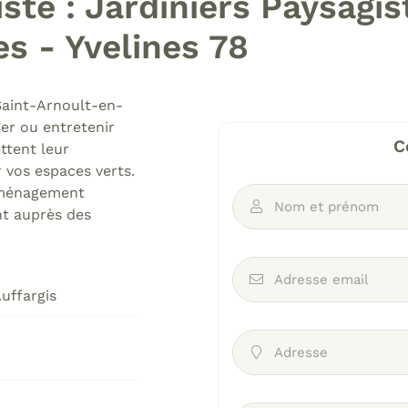
ste : Jardiniers Paysagis
s - Yvelines 78
Saint-Arnoult-en-
désinscrire
ger ou entretenir
C
tent leur
 vos espaces verts.
'aménagement
Nom et prénom

ent auprès des
Adresse email

uffargis
Adresse
