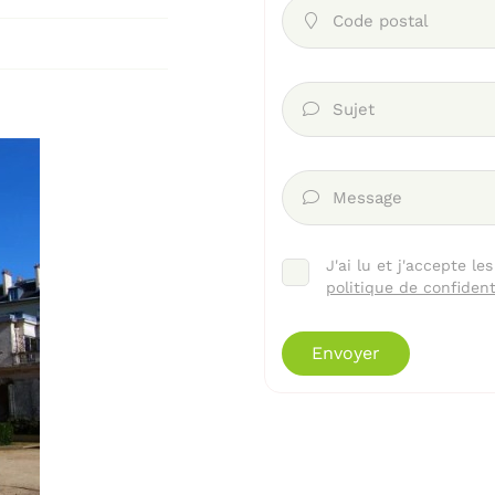
Code postal

Sujet

Message

J'ai lu et j'accepte le
politique de confident
Envoyer