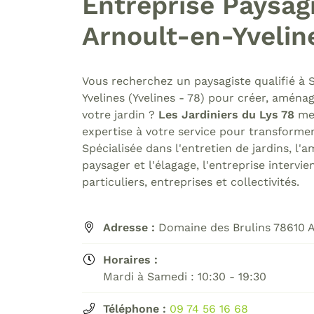
Entreprise Paysagi
Code Captcha

Arnoult-en-Yveline
Rafraîchir le captcha

En cochant cette case, vous consentez à recevoir nos propositions
Vous recherchez un paysagiste qualifié à 
commerciales à l'adresse email indiqué ci-dessus. Vous pouvez vous 
Yvelines (Yvelines - 78) pour créer, aména
à tout moment en utilisant
le formulaire de désinscription
.
votre jardin ?
Les Jardiniers du Lys 78
met
expertise à votre service pour transformer
Inscription
Spécialisée dans l'entretien de jardins, l
paysager et l'élagage, l'entreprise intervi
particuliers, entreprises et collectivités.
Adresse :
Domaine des Brulins 78610 A

Horaires :

Mardi à Samedi : 10:30 - 19:30
Téléphone :
09 74 56 16 68
