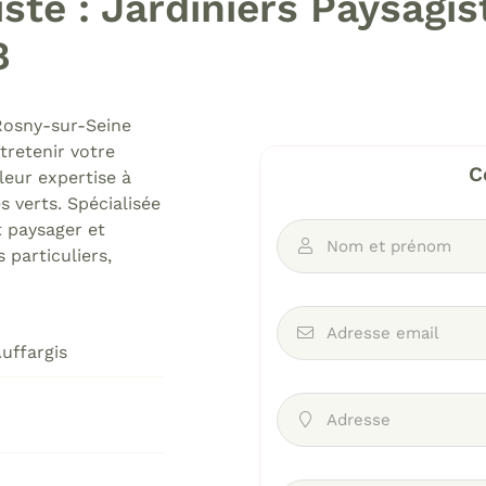
ste : Jardiniers Paysagi
8
Rosny-sur-Seine
désinscrire
tretenir votre
C
eur expertise à
 verts. Spécialisée
t paysager et
Nom et prénom

s particuliers,
Adresse email

uffargis
Adresse
