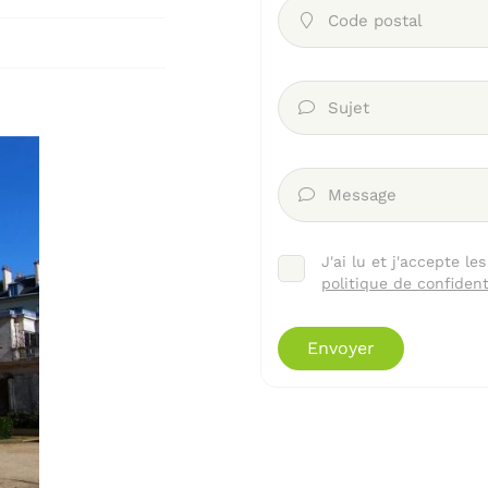
Code postal

Sujet

Message

J'ai lu et j'accepte le
politique de confident
Envoyer