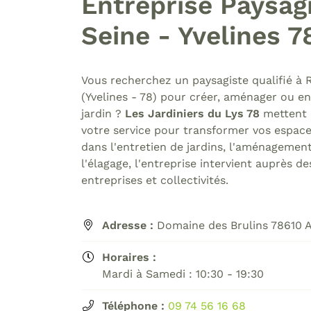
Entreprise Paysagi
Code Captcha

Seine - Yvelines 7
Rafraîchir le captcha

En cochant cette case, vous consentez à recevoir nos propositions
Vous recherchez un paysagiste qualifié à 
commerciales à l'adresse email indiqué ci-dessus. Vous pouvez vous 
(Yvelines - 78) pour créer, aménager ou en
à tout moment en utilisant
le formulaire de désinscription
.
jardin ?
Les Jardiniers du Lys 78
mettent l
votre service pour transformer vos espaces
Inscription
dans l'entretien de jardins, l'aménagemen
l'élagage, l'entreprise intervient auprès de
entreprises et collectivités.
Adresse :
Domaine des Brulins 78610 A

Horaires :

Mardi à Samedi : 10:30 - 19:30
Téléphone :
09 74 56 16 68
