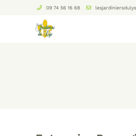
09 74 56 16 68
Domaine des Brulins
78610 Auffargis
09 74 56 16 68
Adresse email de réception
