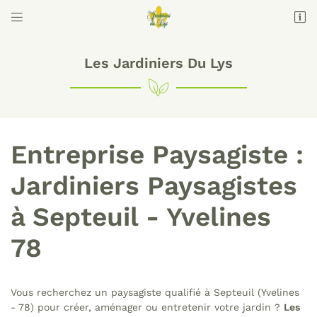


Domaine des Brulins
78610 Auffargis
09 74 56 16 68
Les Jardiniers Du Lys
Entreprise Paysagiste :
Jardiniers Paysagistes
à Septeuil - Yvelines
Adresse email de réception

78
Code Captcha

Rafraîchir le captcha

Vous recherchez un paysagiste qualifié à Septeuil (Yvelines
- 78) pour créer, aménager ou entretenir votre jardin ?
Les
En cochant cette case, vous consentez à recevoir nos propositions