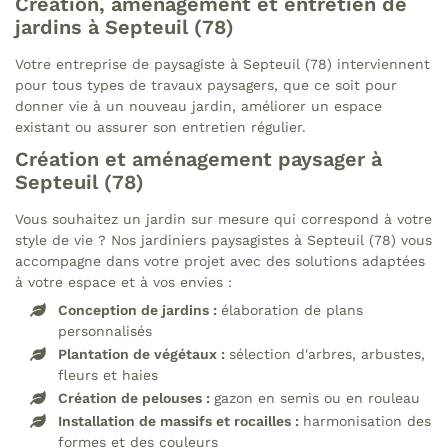
Création, aménagement et entretien de
jardins à Septeuil (78)
Votre entreprise de paysagiste à Septeuil (78) interviennent
pour tous types de travaux paysagers, que ce soit pour
donner vie à un nouveau jardin, améliorer un espace
existant ou assurer son entretien régulier.
Création et aménagement paysager à
Septeuil (78)
Vous souhaitez un jardin sur mesure qui correspond à votre
Une questio
style de vie ? Nos jardiniers paysagistes à Septeuil (78) vous
accompagne dans votre projet avec des solutions adaptées
à votre espace et à vos envies :
09 74 56 16 
Accueil
Conception de jardins :
élaboration de plans
personnalisés
s prestations
Plantation de végétaux :
sélection d'arbres, arbustes,
fleurs et haies
Élagage
Création de pelouses :
gazon en semis ou en rouleau
Installation de massifs et rocailles :
harmonisation des
s réalisations
formes et des couleurs