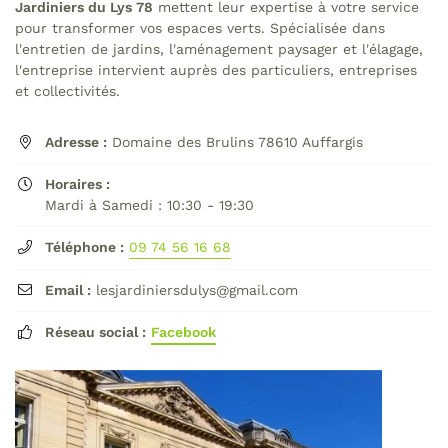
Jardiniers du Lys 78
mettent leur expertise à votre service
commerciales à l'adresse email indiqué ci-dessus. Vous pouvez vous
désinscrire à tout moment en utilisant
le formulaire de désinscription
.
pour transformer vos espaces verts. Spécialisée dans
l'entretien de jardins, l'aménagement paysager et l'élagage,
Inscription
l'entreprise intervient auprès des particuliers, entreprises
et collectivités.
Adresse :
Domaine des Brulins 78610 Auffargis

Horaires :

Mardi à Samedi : 10:30 - 19:30
Téléphone :
09 74 56 16 68

Email :
lesjardiniersdulys@gmail.com

Réseau social :
Facebook
