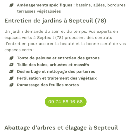
Restez infor
Aménagements spécifiques :
bassins, allées, bordures,
Recrutement
terrasses végétalisées
Inscription News
Avis
Entretien de jardins à Septeuil (78)
Contact
Un jardin demande du soin et du temps. Vos experts en
espaces verts à Septeuil (78) proposent des contrats
Rejoignez-nou
d'entretien pour assurer la beauté et la bonne santé de vos
espaces verts :
Tonte de pelouse et entretien des gazons
Taille des haies, arbustes et massifs
Désherbage et nettoyage des parterres
Fertilisation et traitement des végétaux
Ramassage des feuilles mortes
09 74 56 16 68
Abattage d'arbres et élagage à Septeuil